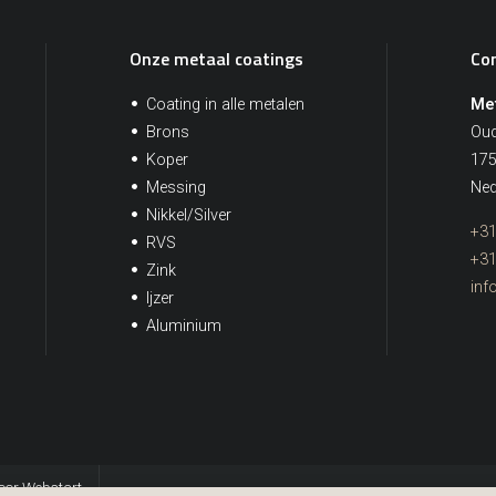
Onze metaal coatings
Co
Coating in alle metalen
Met
Brons
Oud
Koper
175
Messing
Ned
Nikkel/Silver
+31
RVS
+31
Zink
inf
Ijzer
Aluminium
oor Webstart