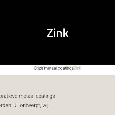
Zink
Over MDC
Onze 
Onze metaal coatings
Zink
coratieve metaal coatings
en. Jij ontwerpt, wij