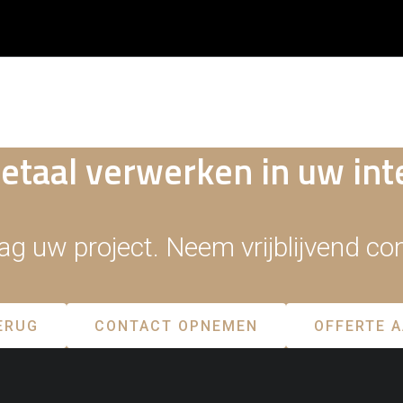
taal verwerken in uw int
aag uw project. Neem vrijblijvend c
ERUG
CONTACT OPNEMEN
OFFERTE 