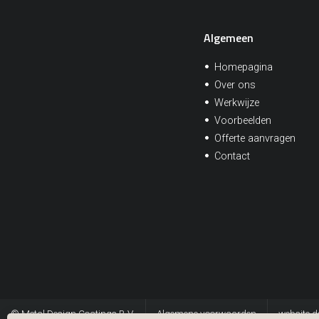
Algemeen
Homepagina
Over ons
Werkwijze
Voorbeelden
Offerte aanvragen
Contact
© Metal Design Coatings B.V.
Algemene voorwaarden
website d