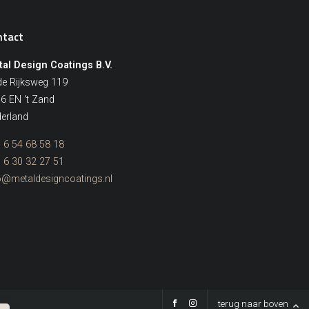
ntact
al Design Coatings B.V.
e Rijksweg 119
6 EN 't Zand
erland
 6 54 68 58 18
 6 30 32 27 51
o@metaldesigncoatings.nl
terug naar boven