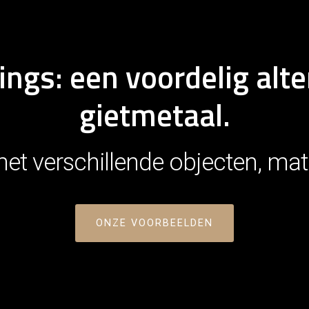
ngs: een voordelig alte
gietmetaal.
t verschillende objecten, mater
ONZE VOORBEELDEN