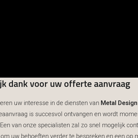
Over MDC
Onze 
ijk dank voor uw offerte aanvraag
eren uw interesse in de diensten van
Metal Design
eaanvraag is succesvol ontvangen en wordt mome
 Een van onze specialisten zal zo snel mogelijk con
om uw behoeften verder te bespreken en een op 