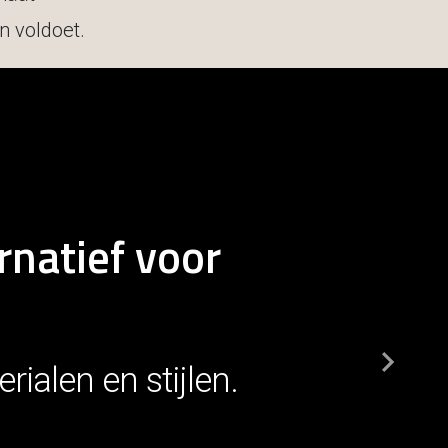
n voldoet.
rnatief voor
Contact
ialen en stijlen.
Tarieven