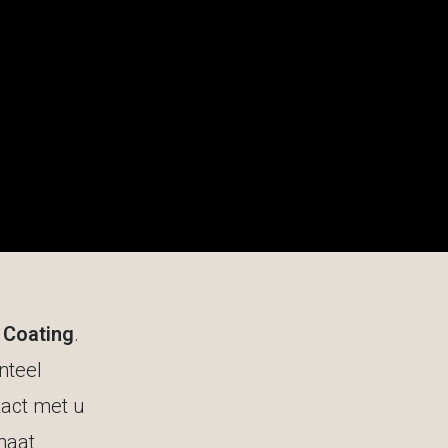
metaal coatings
Werkwijze
Impressie
Contact
 Coating
.
nteel
tact met u
maat