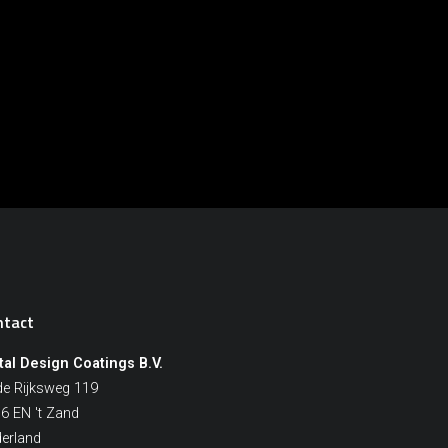
ntact
al Design Coatings B.V.
e Rijksweg 119
6 EN 't Zand
erland