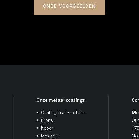
ONZE VOORBEELDEN
Onze metaal coatings
Co
Coating in alle metalen
Met
Brons
Oud
Koper
175
Messing
Ned