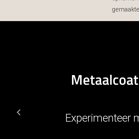
gemaakte 
Metaalcoati
Experimenteer me