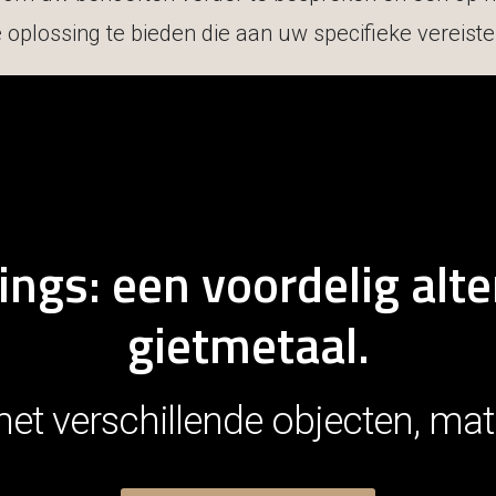
oplossing te bieden die aan uw specifieke vereiste
ngs: een voordelig alte
gietmetaal.
t verschillende objecten, mater