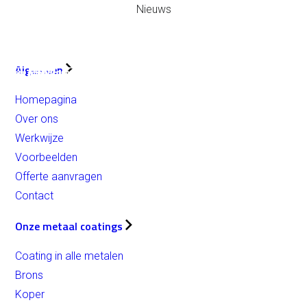
Nieuws
Algemeen
Homepagina
Over ons
Werkwijze
Voorbeelden
Over MDC
Offerte aanvragen
Onze metaal coatings
Contact
Rosé
Onze metaal coatings
Aluminium
Wit Brons
Brons
Coating in alle metalen
Middle-aged Brons
Brons
Aged Brons
Gunsmoke / Gunmetal
Koper
Koper