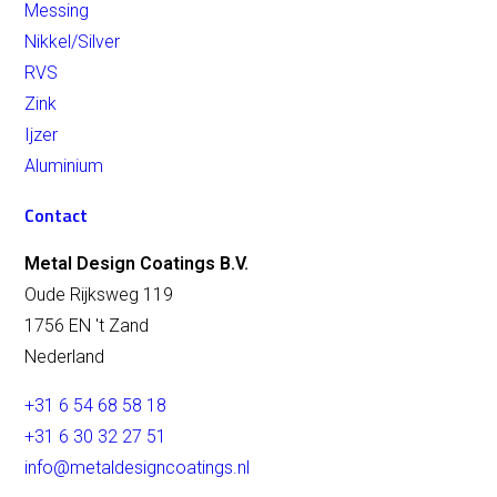
Messing
Manganese / Blauwstaal
Messing
Nikkel/Silver
Bruin Messing
Dubai Gold / Goud
RVS
Messing
Zink
Nickel-Zilver
RvS
Ijzer
Tin
Aluminium
IJzer
Titanium
Zink
Contact
Champagne
Werkwijze
Metal Design Coatings B.V.
Impressie
Oude Rijksweg 119
Contact
Contact
1756 EN 't Zand
Tarieven
Nederland
+31 6 54 68 58 18
+31 6 30 32 27 51
info@metaldesigncoatings.nl