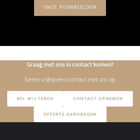
ONZE VOORBEELDEN
Contact
Tarieven
Graag met ons in contact komen?
Neem vrijblijvend contact met ons op
BEL MIJ TERUG
CONTACT OPNEMEN
OFFERTE AANVRAGEN